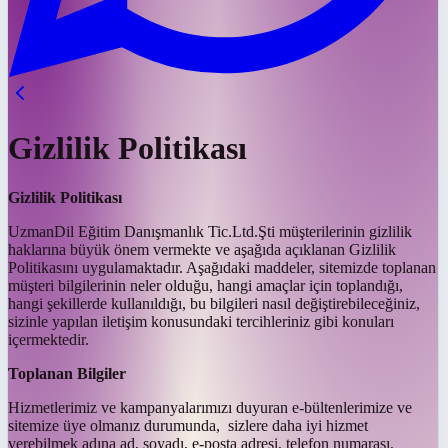
Gizlilik Politikası
Gizlilik Politikası
UzmanDil Eğitim Danışmanlık Tic.Ltd.Şti müşterilerinin gizlilik
haklarına büyük önem vermekte ve aşağıda açıklanan Gizlilik
Politikasını uygulamaktadır. Aşağıdaki maddeler, sitemizde toplanan
müşteri bilgilerinin neler olduğu, hangi amaçlar için toplandığı,
hangi şekillerde kullanıldığı, bu bilgileri nasıl değiştirebileceğiniz,
sizinle yapılan iletişim konusundaki tercihleriniz gibi konuları
içermektedir.
Toplanan Bilgiler
Hizmetlerimiz ve kampanyalarımızı duyuran e-bültenlerimize ve
sitemize üye olmanız durumunda, sizlere daha iyi hizmet
verebilmek adına ad, soyadı, e-posta adresi, telefon numarası,