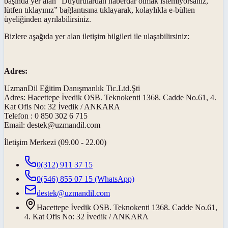
başında yer alan “Duyurulardan haberdar olmak istemiyorsanız,
lütfen tıklayınız” bağlantısına tıklayarak, kolaylıkla e-bülten
üyeliğinden ayrılabilirsiniz.
Bizlere aşağıda yer alan iletişim bilgileri ile ulaşabilirsiniz:
Adres:
UzmanDil Eğitim Danışmanlık Tic.Ltd.Şti
Adres: Hacettepe İvedik OSB. Teknokenti 1368. Cadde No.61, 4.
Kat Ofis No: 32 İvedik / ANKARA
Telefon : 0 850 302 6 715
Email: destek@uzmandil.com
İletişim Merkezi (09.00 - 22.00)
0(312) 911 37 15
0(546) 855 07 15
(WhatsApp)
destek@uzmandil.com
Hacettepe İvedik OSB. Teknokenti 1368. Cadde No.61,
4. Kat Ofis No: 32 İvedik / ANKARA