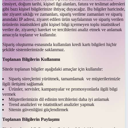
cinsiyet, doğum tarihi, kişisel ilgi alanları, fatura ve teslimat adresleri
gibi bazı kişisel bilgilerinize ihtiyaç duyacağız. Bu bilgiler haricinde,
site ziyaret sıklığı ve zamanları, sipariş verilme zamanları ve sipariş
anındaki IP adresi, ziyaret edilen ürün sayfalarının ve sipariş verilen
ürünlerin istatistikleri gibi kişisel bilgi içermeyen toplu istatistiksel
veriler de, ziyaretçi hareket ve tercihlerini analiz etmek ve anlamak
amacıyla toplanır ve kullanılır.
Sipariş oluşturma esnasında kullanılan kredi kartı bilgileri hiçbir
şekilde sistemlerimizde saklanmaz.
Toplanan Bilgilerin Kullanımı
Sitede toplanan bilgiler aşağıdaki amaçlar için kullanılır:
Sipariş süreçlerini yürütmek, tamamlamak ve müşterilerimizle
ilgili iletişimi sağlamak
Ürünler, servisler, kampanyalar ve promosyonlarla ilgili bilgi
vermek
Müşterilerimizin dil edinim tercihlerini daha iyi anlamak
Trend analizleri ve istatistiksel analizler yapmak
Sitenin güvenliğini güçlendirmek
Toplanan Bilgilerin Paylaşımı