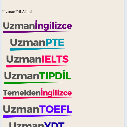
UzmanDil Ailesi