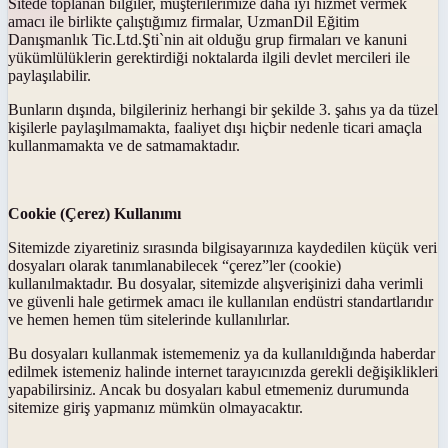
Sitede toplanan bilgiler, müşterilerimize daha iyi hizmet vermek
amacı ile birlikte çalıştığımız firmalar, UzmanDil Eğitim
Danışmanlık Tic.Ltd.Şti`nin ait olduğu grup firmaları ve kanuni
yükümlülüklerin gerektirdiği noktalarda ilgili devlet mercileri ile
paylaşılabilir.
Bunların dışında, bilgileriniz herhangi bir şekilde 3. şahıs ya da tüzel
kişilerle paylaşılmamakta, faaliyet dışı hiçbir nedenle ticari amaçla
kullanmamakta ve de satmamaktadır.
Cookie (Çerez) Kullanımı
Sitemizde ziyaretiniz sırasında bilgisayarınıza kaydedilen küçük veri
dosyaları olarak tanımlanabilecek “çerez”ler (cookie)
kullanılmaktadır. Bu dosyalar, sitemizde alışverişinizi daha verimli
ve güvenli hale getirmek amacı ile kullanılan endüstri standartlarıdır
ve hemen hemen tüm sitelerinde kullanılırlar.
Bu dosyaları kullanmak istememeniz ya da kullanıldığında haberdar
edilmek istemeniz halinde internet tarayıcınızda gerekli değişiklikleri
yapabilirsiniz. Ancak bu dosyaları kabul etmemeniz durumunda
sitemize giriş yapmanız mümkün olmayacaktır.